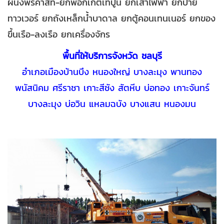
ผนังพรีคาสท์-ยกพ็อกเก็ตเทปูน ยกเสาไฟฟ้า ยกป้าย
ทาวเวอร์ ยกถังเหล็กน้ำบาดาล ยกตู้คอนเทนเนอร์ ยกของ
ขึ้นเรือ-ลงเรือ ยกเครื่องจักร
พื้นที่ให้บริการจังหวัด ชลบุรี
อำเภอเมืองบ้านบึง หนองใหญ่ บางละมุง พานทอง
พนัสนิคม ศรีราชา เกาะสีชัง สัตหีบ บ่อทอง เกาะจันทร์
บางละมุง บ่อวิน แหลมฉบัง บางแสน หนองมน