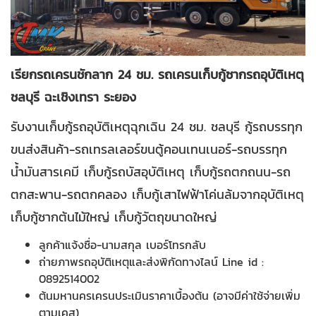
เรียกรถเครนชักลาก 24 ชม. รถเครนเก็บกู้ซากรถอุบัติเหตุ
ชลบุรี ฉะเชิงเทรา ระยอง
รับงานเก็บกู้รถอุบัติเหตุฉุกเฉิน 24 ชม. ชลบุรี กู้รถบรรทุก
ขนส่งสินค้า-รถเทรลเลอร์ขนตู้คอนเทนเนอร์-รถบรรทุก
น้ำมันสารเคมี เก็บกู้รถบัสอุบัติเหตุ เก็บกู้รถตกถนน-รถ
ตกสะพาน-รถตกคลอง เก็บกู้เสาไฟฟ้าโค่นล้มจากอุบัติเหตุ
เก็บกู้ซากต้นไม้ใหญ่ เก็บกู้วัตถุขนาดใหญ่
ลูกค้าแจ้งชื่อ-นามสกุล เบอร์โทรกลับ
ถ่ายภาพรถอุบัติเหตุและส่งพิกัดทางไลน์ Line id :
0892514002
ต้นมหานครเครนประเมินราคาเบื้องต้น (อาจมีค่าใช้จ่ายเพิ่ม
ตามเคส)