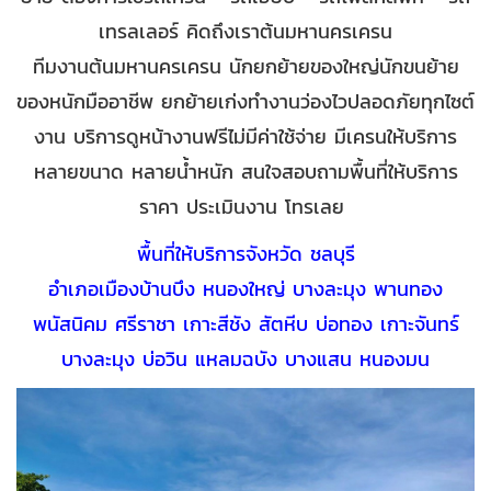
เทรลเลอร์ คิดถึงเราต้นมหานครเครน
ทีมงานต้นมหานครเครน นักยกย้ายของใหญ่นักขนย้าย
ของหนักมืออาชีพ ยกย้ายเก่งทำงานว่องไวปลอดภัยทุกไซต์
งาน บริการดูหน้างานฟรีไม่มีค่าใช้จ่าย มีเครนให้บริการ
หลายขนาด หลายน้ำหนัก สนใจสอบถามพื้นที่ให้บริการ
ราคา ประเมินงาน โทรเลย
พื้นที่ให้บริการจังหวัด ชลบุรี
อำเภอเมืองบ้านบึง หนองใหญ่ บางละมุง พานทอง
พนัสนิคม ศรีราชา เกาะสีชัง สัตหีบ บ่อทอง เกาะจันทร์
บางละมุง บ่อวิน แหลมฉบัง บางแสน หนองมน