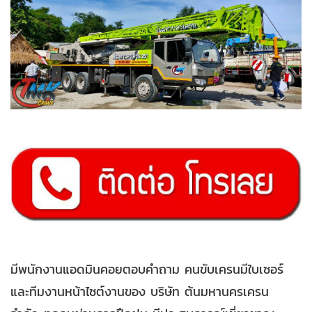
มีพนักงานแอดมินคอยตอบคำถาม คนขับเครนมีใบเซอร์
และทีมงานหน้าไซต์งานของ บริษัท ต้นมหานครเครน