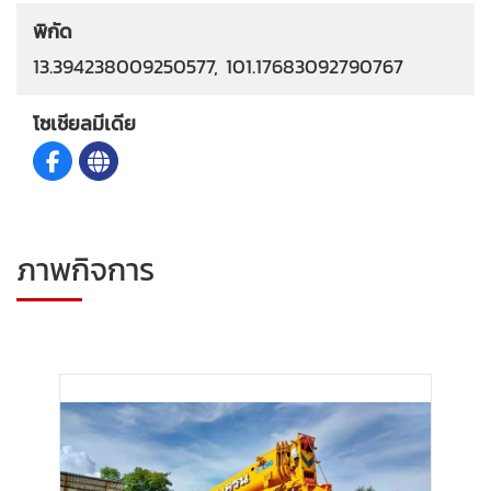
พิกัด
13.394238009250577, 101.17683092790767
โซเชียลมีเดีย
ภาพกิจการ