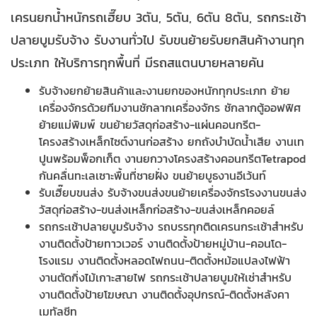
เครนยกน้ำหนักรถเฮี๊ยบ 3ตัน, 5ตัน, 6ตัน 8ตัน, รถกระเช้า
ปลายบูมรับจ้าง รับงานทั่วไป รับขนย้ายรับยกสินค้างานทุก
ประเภท ให้บริการทุกพื้นที่ มีรถสแตนบายหลายคัน
รับจ้างยกย้ายสินค้าและงานยกของหนักทุกประเภท ย้าย
เครื่องจักรด้วยทีมงานชักลากเครื่องจักร ชักลากตู้ออฟฟิศ
ย้ายแม่พิมพ์ ขนย้ายวัสดุก่อสร้าง-แผ่นคอนกรีต-
โครงสร้างเหล็กไซต์งานก่อสร้าง ยกถังบำบัดน้ำเสีย งานเท
ปูนพร้อมพ็อกเก็ต งานยกวางโครงสร้างคอนกรีตTetrapod
กันคลื่นทะเลเซาะพื้นที่ชายฝั่ง ขนย้ายบูธงานอีเว้นท์
รับเฮี๊ยบขนส่ง รับจ้างขนส่งขนย้ายเครื่องจักรโรงงานขนส่ง
วัสดุก่อสร้าง-ขนส่งเหล็กก่อสร้าง-ขนส่งเหล็กคอยล์
รถกระเช้าปลายบูมรับจ้าง รถบรรทุกติดเครนกระเช้าสำหรับ
งานติดตั้งป้ายทาวเวอร์ งานติดตั้งป้ายหมู่บ้าน-คอนโด-
โรงแรม งานติดตั้งหลอดไฟถนน-ติดตั้งหม้อแปลงไฟฟ้า
งานตัดกิ่งไม้เกาะสายไฟ รถกระเช้าปลายบูมให้เช่าสำหรับ
งานติดตั้งป้ายโฆษณา งานติดตั้งอุปกรณ์-ติดตั้งหลังคา
เมทัลชีท