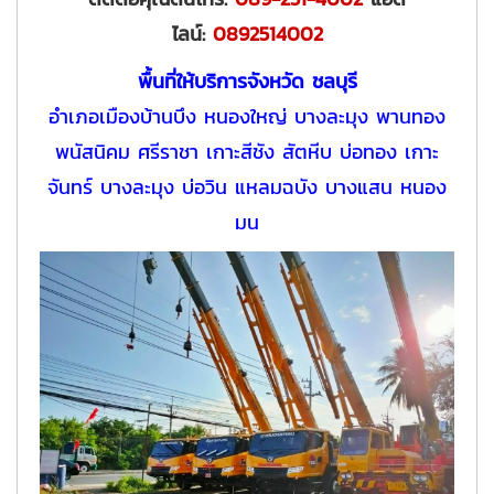
ไลน์:
0892514002
พื้นที่ให้บริการจังหวัด ชลบุรี
อำเภอเมืองบ้านบึง หนองใหญ่ บางละมุง พานทอง
พนัสนิคม ศรีราชา เกาะสีชัง สัตหีบ บ่อทอง เกาะ
จันทร์ บางละมุง บ่อวิน แหลมฉบัง บางแสน หนอง
มน